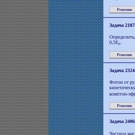
Решение
Задача 2187
Определить,
0,5E
.
F
Решение
Задача 2324
Фотон от ру
кинетическ
комптон-эфф
Решение
Задача 2406
Частица ма