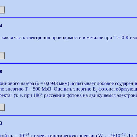
4
 какая часть электронов проводимости в металле при Т = 0 К и
8
бинового лазера (λ = 0,6943 мкм) испытывает лобовое соударен
ую энергию Т = 500 МэВ. Оценить энергию E
фотона, образующе
γ
екта" (т. е. при 180°-рассеянии фотона на движущемся электроне
3
–24
–12
ссой m
= 10
г имеет кинетическую энергию W
= 9·10
Дж. 