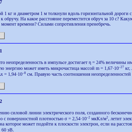
7
й 1 кг и диаметром 1 м толкнули вдоль горизонтальной дороги 
 к обручу. На какое расстояние переместится обруч за 10 с? Как
т момент времени? Силами сопротивления пренебречь.
1
то неопределенность в импульсе достигает η = 24% величины и
–27
ю энергию может иметь микрочастица массой m = 1,67·10
кг,
–8
х = 1,94·10
см. Правую часть соотношения неопределенностей 
2
нию силовой линии электрического поля, созданного бесконечн
–2
2
о с поверхностной плотностью σ = 2,54·10
мкКл/м
, летит эл
 на которое может подойти к плоскости электрон, если на расст
 60 эВ.