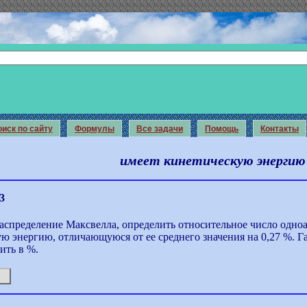
иск по сайту
Формулы
Все задачи
Помощь
Контакты
имеет кинетическую энергию
3
аспределение Максвелла, определить относительное число одно
ю энергию, отличающуюся от ее среднего значения на 0,27 %. Га
ить в %.