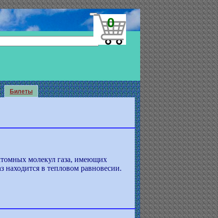
0
Билеты
атомных молекул газа, имеющих
з находится в тепловом равновесии.