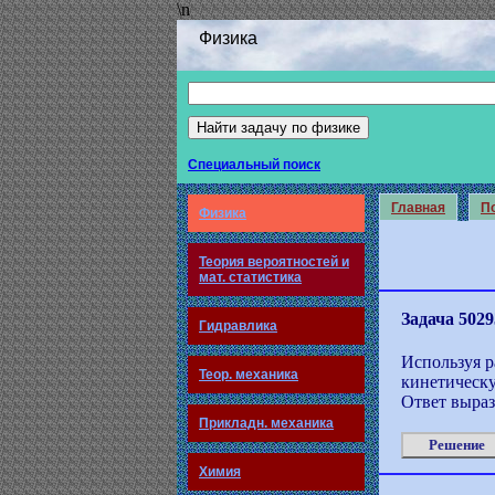
\n
Физика
Специальный поиск
Главная
По
Физика
Теория вероятностей и
мат. статистика
Задача 5029
Гидравлика
Используя р
Теор. механика
кинетическу
Ответ выраз
Прикладн. механика
Решение
Химия