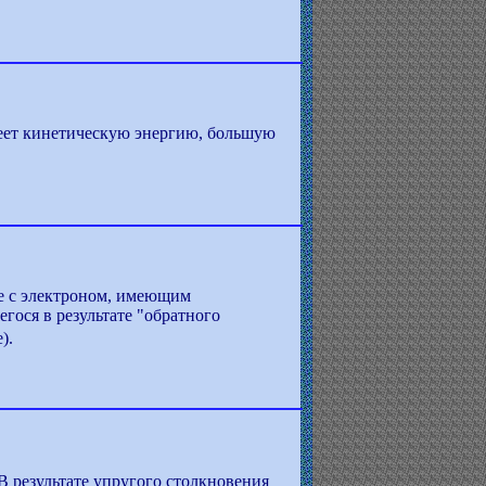
меет кинетическую энергию, большую
ие с электроном, имеющим
гося в результате "обратного
).
В результате упругого столкновения