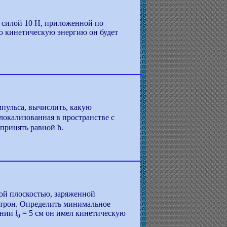
с силой 10 Н, приложенной по
ую кинетическую энергию он будет
мпульса, вычислить, какую
 локализованная в пространстве с
принять равной ћ.
ой плоскостью, заряженной
ектрон. Определить минимальное
оянии
l
= 5 см он имел кинетическую
0