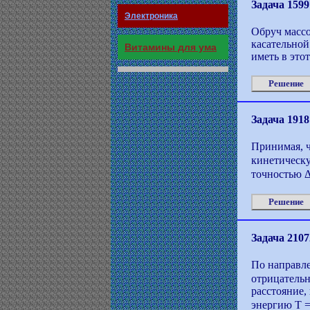
Задача 1599
Электроника
Обруч массо
касательной
Витамины для ума
иметь в это
Решение
Задача 1918
Принимая, ч
кинетическу
точностью Δ
Решение
Задача 2107
По направле
отрицательн
расстояние,
энергию Т =