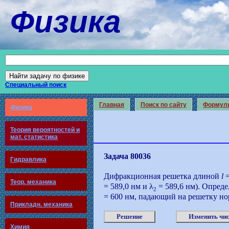
Физика
Специальный поиск
Главная
Поиск по сайту
Формул
Физика
Теория вероятностей и
мат. статистика
Задача 80036
Гидравлика
Дифракционная решетка длиной
l
=
Теор. механика
= 589,0 нм и λ
= 589,6 нм). Опреде
2
= 600 нм, падающий на решетку но
Прикладн. механика
Решение
Изменить чис
Химия