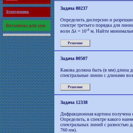
Задача 80237
Электроника
Определить дисперсию и разрешаю
спектре третьего порядка для лини
Витамины для ума
-8
волн Δλ = 10
м. Найти минимальн
Решение
Задача 80507
Какова должна быть (в мм) длина 
спектральные линии с длинами волн
Решение
Задача 12338
Дифракционная картина получена с
Определить, в спектре какого наи
спектральных линий с разностью дл
760 нм).