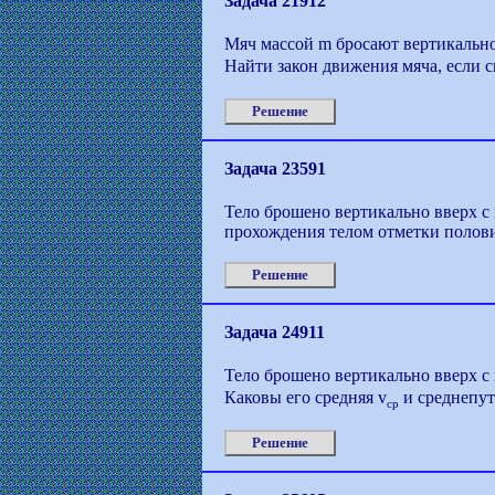
Задача 21912
Мяч массой m бросают вертикально
Найти закон движения мяча, если с
Решение
Задача 23591
Тело брошено вертикально вверх с
прохождения телом отметки полов
Решение
Задача 24911
Тело брошено вертикально вверх с
Каковы его средняя v
и среднепут
ср
Решение