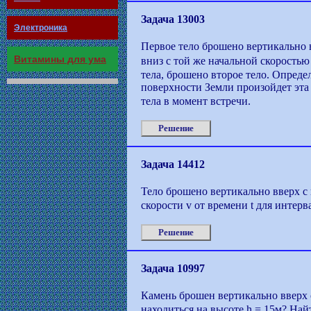
Задача 13003
Электроника
Первое тело брошено вертикально 
Витамины для ума
вниз с той же начальной скоростью
тела, брошено второе тело. Определи
поверхности Земли произойдет эта в
тела в момент встречи.
Решение
Задача 14412
Тело брошено вертикально вверх с
скорости v от времени t для интервал
Решение
Задача 10997
Камень брошен вертикально вверх 
находиться на высоте h = 15м? Най